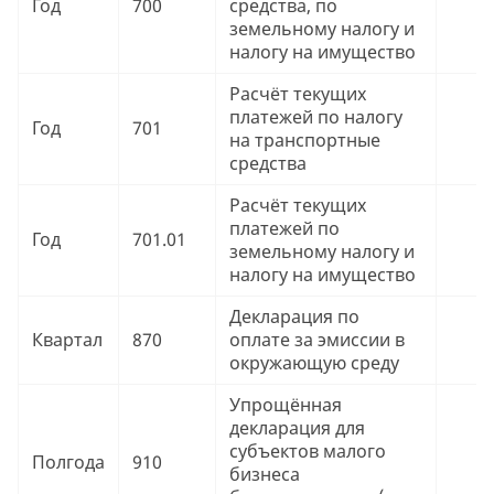
Год
700
средства, по
9
земельному налогу и
налогу на имущество
Расчёт текущих
платежей по налогу
Год
701
9
на транспортные
средства
Расчёт текущих
платежей по
Год
701.01
9
земельному налогу и
налогу на имущество
Декларация по
Квартал
870
оплате за эмиссии в
9
окружающую среду
Упрощённая
декларация для
субъектов малого
Полгода
910
9
бизнеса