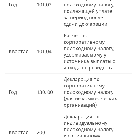
Год
101.02
подоходному налогу,
9
подлежащей уплате
за период после
сдачи декларации
Расчёт по
корпоративному
подоходному налогу,
Квартал
101.04
9
удерживаемому у
источника выплаты с
дохода не резидента
Декларация по
корпоративному
Год
130. 00
подоходному налогу
9
(для не коммерческих
организаций)
Декларация по
индивидуальному
подоходному налогу
Квартал
200
9
и социальному