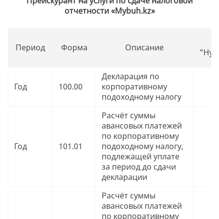
Прейскурант на услуги по сдаче налоговой
отчетности «Mybuh.kz»
Период
Форма
Описание
"Нул
Декларация по
Год
100.00
корпоративному
9
подоходному налогу
Расчёт суммы
авансовых платежей
по корпоративному
Год
101.01
подоходному налогу,
9
подлежащей уплате
за период до сдачи
декларации
Расчёт суммы
авансовых платежей
по корпоративному