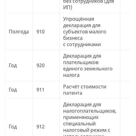
без сотрудников (для
ИП)
Упрощённая
декларация для
Полгода
910
субъектов малого
9
бизнеса
c сотрудниками
Декларация для
плательщиков
Год
920
9
единого земельного
налога
Расчёт стоимости
Год
911
9
патента
Декларация для
налогоплательщиков,
применяющих
специальный
Год
912
9
налоговый режим с