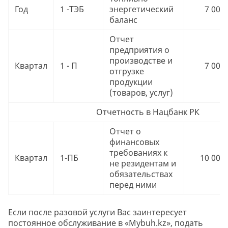
Год
1 -ТЭБ
энергетический
7 000 
баланс
Отчет
предприятия о
производстве и
Квартал
1 - П
7 000 
отгрузке
продукции
(товаров, услуг)
Отчетность в Нацбанк РК
Отчет о
финансовых
требованиях к
Квартал
1-ПБ
10 000 
не резидентам и
обязательствах
перед ними
Если после разовой услуги Вас заинтересует
постоянное обслуживание в «Mybuh.kz», подать