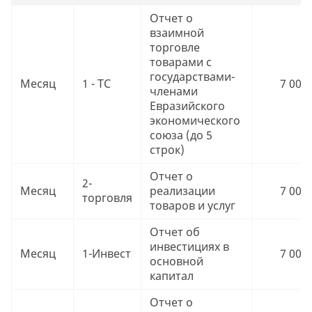
Отчет о
взаимной
торговле
товарами c
государствами-
Месяц
1 - ТС
7 000 
членами
Евразийского
экономического
союза (до 5
строк)
Отчет о
2-
Месяц
реализации
7 000 
торговля
товаров и услуг
Отчет об
инвестициях в
Месяц
1-Инвест
7 000 
основной
капитал
Отчет о