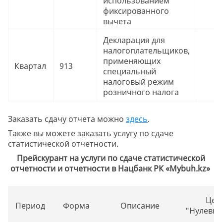
использованием
фиксированного
вычета
Декларация для
налогоплательщиков,
применяющих
Квартал
913
9
специальный
налоговый режим
розничного налога
Заказать сдачу отчета можно
здесь
.
Также вы можете заказать услугу по сдаче
статистической отчетности.
Прейскурант на услуги по сдаче статистической
отчетности и отчетности в Нацбанк РК «Mybuh.kz»
Цен
Период
Форма
Описание
"Нулевки