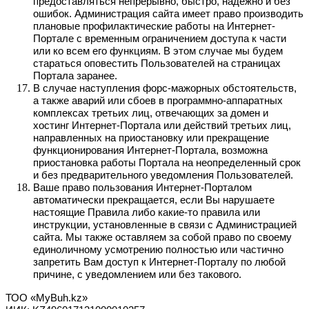
предоставляться непрерывно, быстро, надежно и без
ошибок. Администрация сайта имеет право производить
плановые профилактические работы на Интернет-
Портале с временным ограничением доступа к части
или ко всем его функциям. В этом случае мы будем
стараться оповестить Пользователей на страницах
Портала заранее.
В случае наступления форс-мажорных обстоятельств,
а также аварий или сбоев в программно-аппаратных
комплексах третьих лиц, отвечающих за домен и
хостинг Интернет-Портала или действий третьих лиц,
направленных на приостановку или прекращение
функционирования Интернет-Портала, возможна
приостановка работы Портала на неопределенный срок
и без предварительного уведомления Пользователей.
Ваше право пользования Интернет-Порталом
автоматически прекращается, если Вы нарушаете
настоящие Правила либо какие-то правила или
инструкции, установленные в связи с Администрацией
сайта. Мы также оставляем за собой право по своему
единоличному усмотрению полностью или частично
запретить Вам доступ к Интернет-Порталу по любой
причине, с уведомлением или без такового.
ТОО «MyBuh.kz»