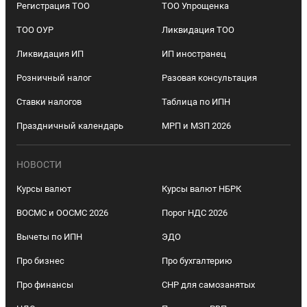
Регистрация ТОО
ТОО Упрощенка
ТОО ОУР
Ликвидация ТОО
Ликвидация ИП
ИП иностранец
Розничный налог
Разовая консультация
Ставки налогов
Таблица по ИПН
Праздничный календарь
МРП и МЗП 2026
НОВОСТИ
Курсы валют
Курсы валют НБРК
ВОСМС и ООСМС 2026
Порог НДС 2026
Вычеты по ИПН
ЭДО
Про бизнес
Про бухгалтерию
Про финансы
СНР для самозанятых