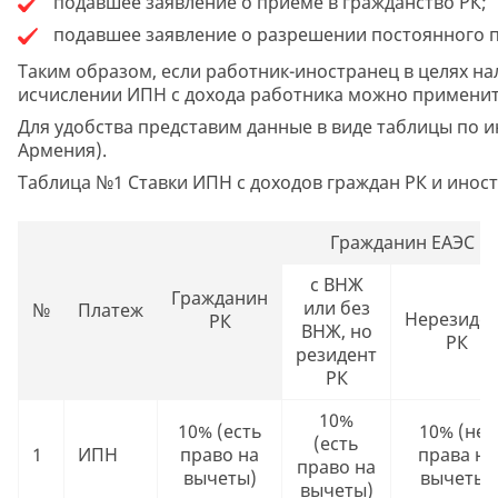
подавшее заявление о приеме в гражданство РК;
подавшее заявление о разрешении постоянного п
Таким образом, если работник-иностранец в целях н
исчислении ИПН с дохода работника можно применит
Для удобства представим данные в виде таблицы по и
Армения).
Таблица №1 Ставки ИПН с доходов граждан РК и инос
Гражданин ЕАЭС
с ВНЖ
Гражданин
или без
№
Платеж
Нерезиде
РК
ВНЖ, но
РК
резидент
РК
10%
10% (есть
10% (нет
(есть
1
ИПН
право на
права на
право на
вычеты)
вычеты)
вычеты)