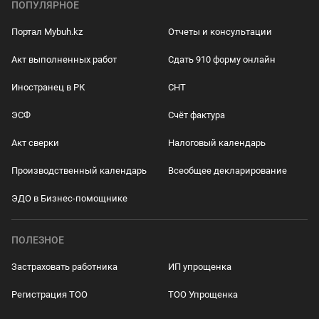
ПОПУЛЯРНОЕ
Портал Mybuh.kz
Отчеты и консультации
Акт выполненных работ
Сдать 910 форму онлайн
Иностранец в РК
СНТ
ЭСФ
Счёт фактура
Акт сверки
Налоговый календарь
Производственный календарь
Всеобщее декларирование
ЭДО в Бизнес-помощнике
ПОЛЕЗНОЕ
Застраховать работника
ИП упрощенка
Регистрация ТОО
ТОО Упрощенка