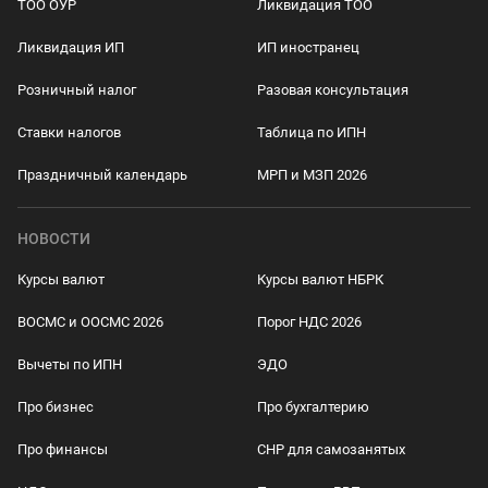
ТОО ОУР
Ликвидация ТОО
Ликвидация ИП
ИП иностранец
Розничный налог
Разовая консультация
Ставки налогов
Таблица по ИПН
Праздничный календарь
МРП и МЗП 2026
НОВОСТИ
Курсы валют
Курсы валют НБРК
ВОСМС и ООСМС 2026
Порог НДС 2026
Вычеты по ИПН
ЭДО
Про бизнес
Про бухгалтерию
Про финансы
СНР для самозанятых