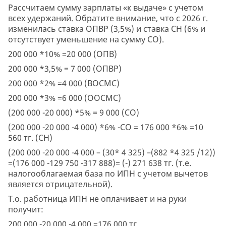
Рассчитаем сумму зарплаты «к выдаче» с учетом
всех удержаний. Обратите внимание, что с 2026 г.
изменилась ставка ОПВР (3,5%) и ставка СН (6% и
отсутствует уменьшение на сумму СО).
200 000 *10% =20 000 (ОПВ)
200 000 *3,5% = 7 000 (ОПВР)
200 000 *2% =4 000 (ВОСМС)
200 000 *3% =6 000 (ООСМС)
(200 000 -20 000) *5% = 9 000 (СО)
(200 000 -20 000 -4 000) *6% -СО = 176 000 *6% =10
560 тг. (СН)
(200 000 -20 000 -4 000 – (30* 4 325) –(882 *4 325 /12))
=(176 000 -129 750 -317 888)= (-) 271 638 тг. (т.е.
налогооблагаемая база по ИПН с учетом вычетов
является отрицательной).
Т.о. работница ИПН не оплачивает и на руки
получит:
200 000 -20 000 -4 000 =176 000 тг.