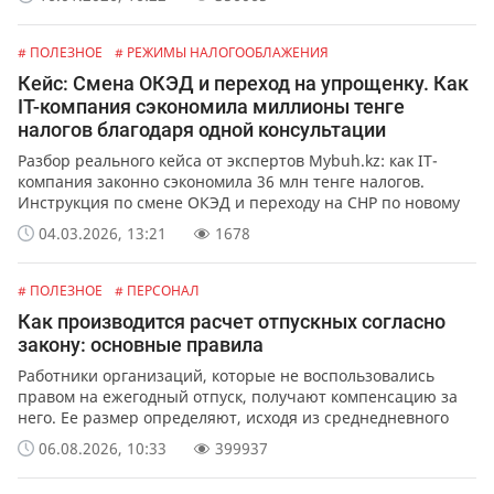
упростить ведение учета с помощью сервиса от Mybuh.kz.
# ПОЛЕЗНОЕ
# РЕЖИМЫ НАЛОГООБЛАЖЕНИЯ
Кейс: Смена ОКЭД и переход на упрощенку. Как
IT-компания сэкономила миллионы тенге
налогов благодаря одной консультации
Разбор реального кейса от экспертов Mybuh.kz: как IT-
компания законно сэкономила 36 млн тенге налогов.
Инструкция по смене ОКЭД и переходу на СНР по новому
Налоговому кодексу 2026.
04.03.2026, 13:21
1678
# ПОЛЕЗНОЕ
# ПЕРСОНАЛ
Как производится расчет отпускных согласно
закону: основные правила
Работники организаций, которые не воспользовались
правом на ежегодный отпуск, получают компенсацию за
него. Ее размер определяют, исходя из среднедневного
заработка сотрудника.
06.08.2026, 10:33
399937