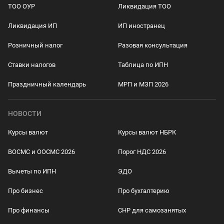
ТОО ОУР
Ликвидация ТОО
Ликвидация ИП
ИП иностранец
Розничный налог
Разовая консультация
Ставки налогов
Таблица по ИПН
Праздничный календарь
МРП и МЗП 2026
НОВОСТИ
Курсы валют
Курсы валют НБРК
ВОСМС и ООСМС 2026
Порог НДС 2026
Вычеты по ИПН
ЭДО
Про бизнес
Про бухгалтерию
Про финансы
СНР для самозанятых