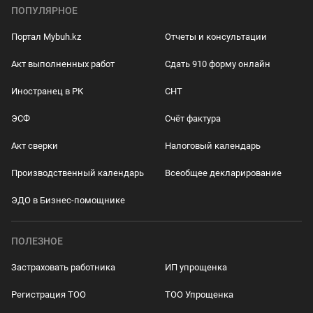
ПОПУЛЯРНОЕ
Портал Mybuh.kz
Отчеты и консультации
Акт выполненных работ
Сдать 910 форму онлайн
Иностранец в РК
СНТ
ЭСФ
Счёт фактура
Акт сверки
Налоговый календарь
Производственный календарь
Всеобщее декларирование
ЭДО в Бизнес-помощнике
ПОЛЕЗНОЕ
Застраховать работника
ИП упрощенка
Регистрация ТОО
ТОО Упрощенка