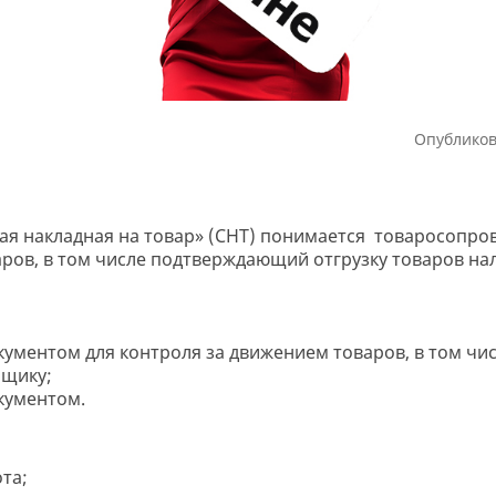
Опубликов
ая накладная на товар» (СНТ) понимается товаросопро
аров, в том числе подтверждающий отгрузку товаров на
кументом для контроля за движением товаров, в том ч
ьщику;
кументом.
та;