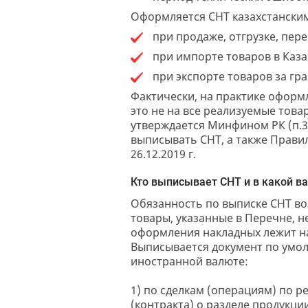
Оформляется СНТ казахстански
при продаже, отгрузке, пер
при импорте товаров в Каза
при экспорте товаров за гра
Фактически, на практике оформ
это не на все реализуемые това
утверждается Минфином РК (п.3 
выписывать СНТ, а также Прави
26.12.2019 г.
Кто выписывает СНТ и в какой в
Обязанность по выписке СНТ во
товары, указанные в Перечне, 
оформления накладных лежит на 
Выписывается документ по умол
иностранной валюте:
1) по сделкам (операциям) по 
(контракта) о разделе продукци