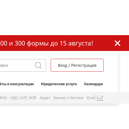
00 и 300 формы до 15 августа!
Вход / Регистрация
ёты и консультации
Юридические услуги
Календари
 ФНО
НДС, СНТ, ЭСФ
Аудит
Бизнес с Китаем
Есеп бөлімі
ЖК және