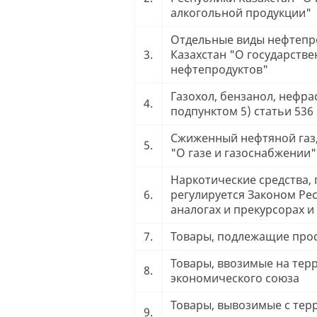
алкогольной продукции"
Отдельные виды нефтепро
3.
Казахстан "О государств
нефтепродуктов"
Газохол, бензанол, нефра
4.
подпунктом 5) статьи 536
Сжиженный нефтяной газ,
5.
"О газе и газоснабжении"
Наркотические средства,
6.
регулируется Законом Рес
аналогах и прекурсорах 
7.
Товары, подлежащие прос
Товары, ввозимые на тер
8.
экономического союза
Товары, вывозимые с тер
9.