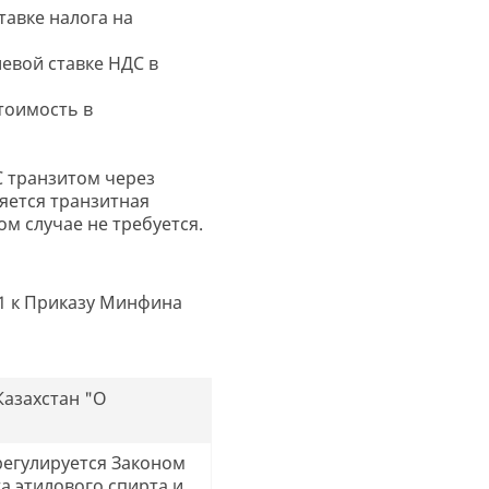
тавке налога на
евой ставке НДС в
тоимость в
С транзитом через
яется транзитная
м случае не требуется.
1 к Приказу Минфина
Казахстан "О
регулируется Законом
а этилового спирта и