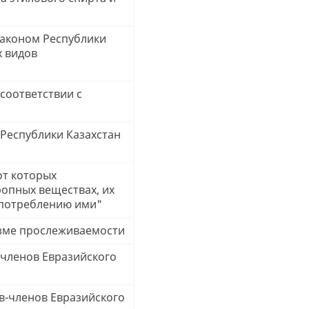
Законом Республики
х видов
 соответствии с
 Республики Казахстан
от которых
ропных веществах, их
употреблению ими"
изме прослеживаемости
-членов Евразийского
в-членов Евразийского