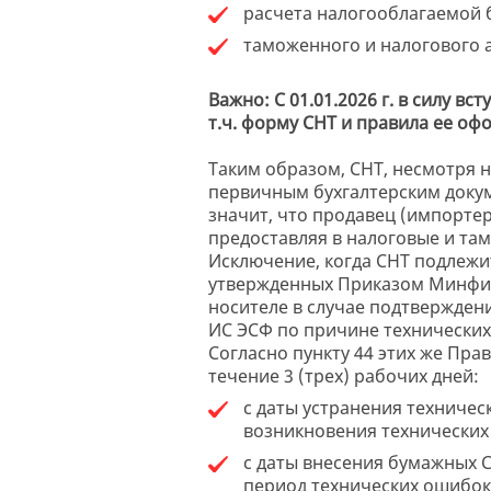
расчета налогооблагаемой 
таможенного и налогового 
Важно: С 01.01.2026 г. в силу 
т.ч. форму СНТ и правила ее офо
Таким образом, СНТ, несмотря 
первичным бухгалтерским докум
значит, что продавец (импортер
предоставляя в налоговые и т
Исключение, когда СНТ подлежи
утвержденных Приказом Минфин
носителе в случае подтвержден
ИС ЭСФ по причине технических
Согласно пункту 44 этих же Пра
течение 3 (трех) рабочих дней:
с даты устранения техниче
возникновения технических
с даты внесения бумажных 
период технических ошибок