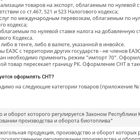
еализации товаров на экспорт, облагаемым по нулевой с
ствии со ст.467, 521 и 523 Налогового кодекса;
услуг по международным перевозкам, облагаемым по нул
го кодекса;
облагаемым по нулевой ставке налога на добавленную с
ового Кодекса.
ибо в тенге, либо в валюте, указанной в инвойсе.
ы ЕАЭС с территории других государств - не членов ЕАЭ
тан необходимо применить режим "импорт 70". Оформл
ой товар пересекает границу РК. Оформление СНТ в тако
буется оформлять СНТ?
ходимо на следующие категории товаров (приложение №
о и оборот которого регулируется Законом Республики 
овании производства и оборота биотоплива"
лкогольная продукция, производство и оборот которых 
 государственном регулировании производства и оборот