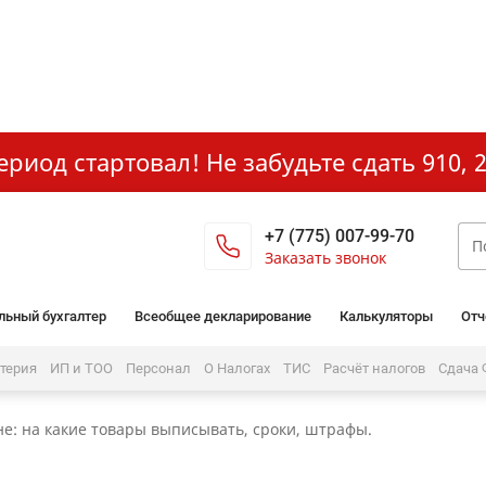
иод стартовал! Не забудьте сдать 910, 2
+7 (775) 007-99-70
Заказать звонок
льный бухгалтер
Всеобщее декларирование
Калькуляторы
Отч
лтерия
ИП и ТОО
Персонал
О Налогах
ТИС
Расчёт налогов
Сдача
не: на какие товары выписывать, сроки, штрафы.