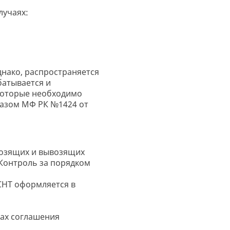
лучаях:
днако, распространяется
батывается и
 которые необходимо
казом МФ РК №1424 от
возящих и вывозящих
 Контроль за порядком
СНТ оформляется в
ках соглашения