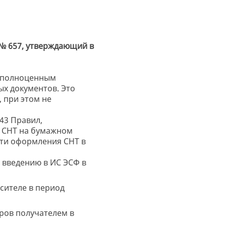
а № 657, утверждающий в
я полноценным
ых документов. Это
 при этом не
43 Правил,
т СНТ на бумажном
сти оформления СНТ в
 введению в ИС ЭСФ в
сителе в период
ров получателем в