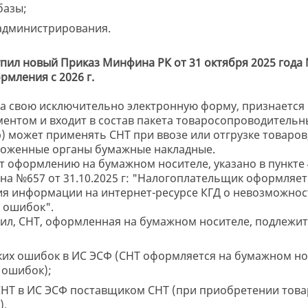
базы;
администрирования.
вступил новый Приказ Минфина РК от 31 октября 2025 год
рмления с 2026 г.
на свою исключительно электронную форму, признаетс
ентом и входит в состав пакета товаросопроводительн
) может применять СНТ при ввозе или отгрузке товаров,
аможенные органы бумажные накладные.
т оформлению на бумажном носителе, указано в пункте 
а №657 от 31.10.2025 г: "Налогоплательщик оформляе
ия информации на интернет-ресурсе КГД о невозможно
 ошибок".
вил, СНТ, оформленная на бумажном носителе, подлежит
ских ошибок в ИС ЭСФ (СНТ оформляется на бумажном но
 ошибок);
СНТ в ИС ЭСФ поставщиком СНТ (при приобретении това
).