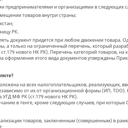
ми предпринимателями и организациями в следующих с
емещении товаров внутри страны;
хстан;
ницу РК.
лять документ придется при любом движении товара. О
ры, а только на ограниченный перечень, который разра
ст.179 нового НК РК). Перечень категорий товаров, на
ла оформления этого вида документов утверждены При
алюте?
зложена на всех налогоплательщиков, реализующих, в
независимо от их от организационной формы (ИП, ТОО).
УГД МФ РК (ст.179 нового НК РК).
чанию в тенге, кроме следующих случаев, при которых 
реализации товаров, заключенным (совершенным) в рам
и;