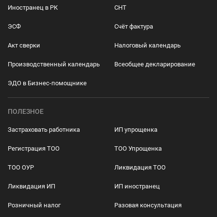
Иностранец в РК
СНТ
ЭСФ
Счёт фактура
Акт сверки
Налоговый календарь
Производственный календарь
Всеобщее декларирование
ЭДО в Бизнес-помощнике
ПОЛЕЗНОЕ
Застраховать работника
ИП упрощенка
Регистрация ТОО
ТОО Упрощенка
ТОО ОУР
Ликвидация ТОО
Ликвидация ИП
ИП иностранец
Розничный налог
Разовая консультация