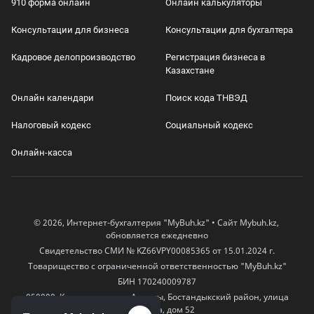
910 форма онлайн
Онлайн калькуляторы
Консультации для бизнеса
Консультации для бухгалтера
Кадровое делопроизводство
Регистрация бизнеса в
Казахстане
Онлайн календари
Поиск кода ТНВЭД
Налоговый кодекс
Социальный кодекс
Онлайн-касса
© 2026, Интернет-бухгалтерия "MyBuh.kz" • Сайт Mybuh.kz,
обновляется ежедневно
Свидетельство СМИ № KZ66VPY00085365 от 15.01.2024 г.
Товарищество с ограниченной ответственностью "MyBuh.kz"
БИН 170240009787
050000, Казахстан, город Алматы, Бостандыкский район, улица
Егизбаева, дом 52