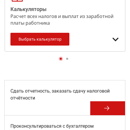
Расчет суммы налогов и взносов
Консультации со специалистами в области
Калькуляторы
бухгалтерии, кадров, юриспруденции и
Мониторинг налогового кабинета
финансов
Расчет всех налогов и выплат из заработной
платы работника
Консультация по бухгалтерским вопросам
ИП упрощенка
Составление и сдача налоговой отчетности
Выбрать калькулятор
ИП общеустановленный
ТОО упрощенка
ТОО общеустановленный
Расчет НДС
Расчет МРП
Расчет Единого платежа
Сдать отчетность, заказать сдачу налоговой
Расчет от обратного
отчётности
Проконсультироваться с бухгалтером