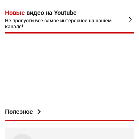
других государств получить вид на жительство в
Новые
видео на Youtube
Казахстане. Какие документы требуется подать и
куда.
Не пропусти всё самое интересное на нашем
канале!
Полезное