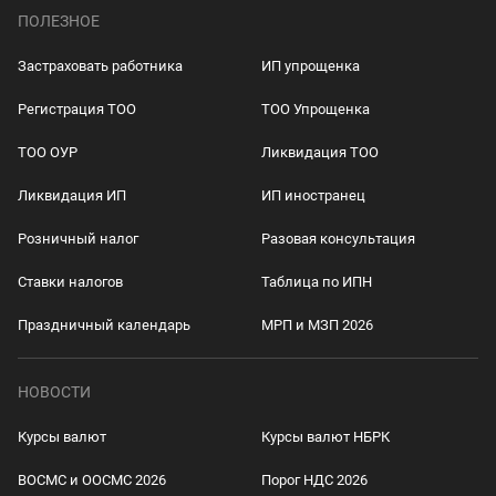
ПОЛЕЗНОЕ
Застраховать работника
ИП упрощенка
Регистрация ТОО
ТОО Упрощенка
ТОО ОУР
Ликвидация ТОО
Ликвидация ИП
ИП иностранец
Розничный налог
Разовая консультация
Ставки налогов
Таблица по ИПН
Праздничный календарь
МРП и МЗП 2026
НОВОСТИ
Курсы валют
Курсы валют НБРК
ВОСМС и ООСМС 2026
Порог НДС 2026