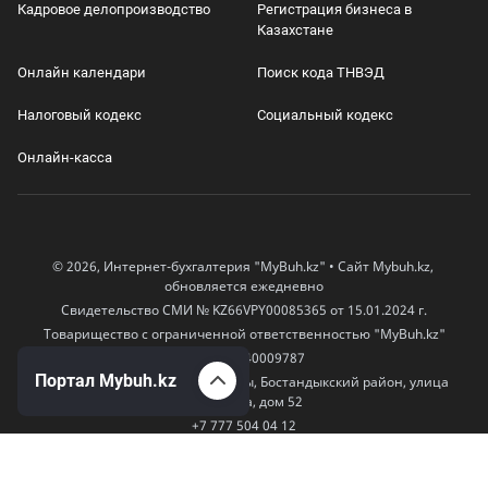
Кадровое делопроизводство
Регистрация бизнеса в
Казахстане
Онлайн календари
Поиск кода ТНВЭД
Налоговый кодекс
Социальный кодекс
Онлайн-касса
© 2026, Интернет-бухгалтерия "MyBuh.kz" • Сайт Mybuh.kz,
обновляется ежедневно
Свидетельство СМИ № KZ66VPY00085365 от 15.01.2024 г.
Товарищество с ограниченной ответственностью "MyBuh.kz"
БИН 170240009787
Портал Mybuh.kz
050000, Казахстан, город Алматы, Бостандыкский район, улица
Егизбаева, дом 52
+7 777 504 04 12