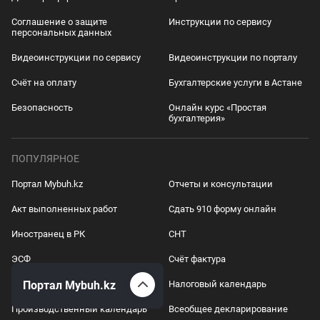
Соглашение о защите
Инструкции по сервису
персональных данных
Видеоинструкции по сервису
Видеоинструкции по порталу
Счёт на оплату
Бухгалтерские услуги в Астане
Безопасность
Онлайн курс «Простая
бухгалтерия»
ПОПУЛЯРНОЕ
Портал Mybuh.kz
Отчеты и консультации
Акт выполненных работ
Сдать 910 форму онлайн
Иностранец в РК
СНТ
ЭСФ
Счёт фактура
Портал Mybuh.kz
Акт сверки
Налоговый календарь
Производственный календарь
Всеобщее декларирование