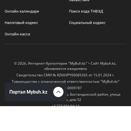
Онлайн календари
Поиск кода ТНВЭД
Налоговый кодекс
Социальный кодекс
Онлайн-касса
© 2026, Интернет-бухгалтерия "MyBuh.kz" • Сайт Mybuh.kz,
обновляется ежедневно
Свидетельство СМИ № KZ66VPY00085365 от 15.01.2024 г.
Товарищество с ограниченной ответственностью "MyBuh.kz"
БИН 170240009787
Портал Mybuh.kz
050000, Казахстан, город Алматы, Бостандыкский район, улица
Егизбаева, дом 52
+7 777 504 04 12