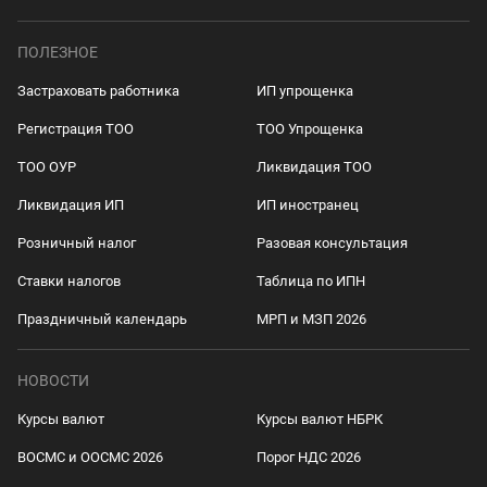
ПОЛЕЗНОЕ
Застраховать работника
ИП упрощенка
Регистрация ТОО
ТОО Упрощенка
ТОО ОУР
Ликвидация ТОО
Ликвидация ИП
ИП иностранец
Розничный налог
Разовая консультация
Ставки налогов
Таблица по ИПН
Праздничный календарь
МРП и МЗП 2026
НОВОСТИ
Курсы валют
Курсы валют НБРК
ВОСМС и ООСМС 2026
Порог НДС 2026