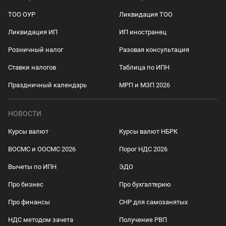
ТОО ОУР
Ликвидация ТОО
Ликвидация ИП
ИП иностранец
Розничный налог
Разовая консультация
Ставки налогов
Таблица по ИПН
Праздничный календарь
МРП и МЗП 2026
НОВОСТИ
Курсы валют
Курсы валют НБРК
ВОСМС и ООСМС 2026
Порог НДС 2026
Вычеты по ИПН
ЭДО
Про бизнес
Про бухгалтерию
Про финансы
СНР для самозанятых
НДС методом зачета
Получение РВП