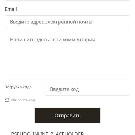
Email
Загрузка кода...
обновить код
___PSEUDO_INLINE_PLACEHOLDER___