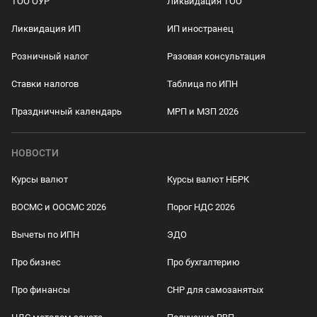
ТОО ОУР
Ликвидация ТОО
Ликвидация ИП
ИП иностранец
Розничный налог
Разовая консультация
Ставки налогов
Таблица по ИПН
Праздничный календарь
МРП и МЗП 2026
НОВОСТИ
Курсы валют
Курсы валют НБРК
ВОСМС и ООСМС 2026
Порог НДС 2026
Вычеты по ИПН
ЭДО
Про бизнес
Про бухгалтерию
Про финансы
СНР для самозанятых