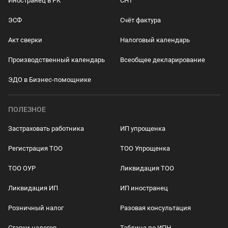
Иностранец в РК
СНТ
ЭСФ
Счёт фактура
Акт сверки
Налоговый календарь
Производственный календарь
Всеобщее декларирование
ЭДО в Бизнес-помощнике
ПОЛЕЗНОЕ
Застраховать работника
ИП упрощенка
Регистрация ТОО
ТОО Упрощенка
ТОО ОУР
Ликвидация ТОО
Ликвидация ИП
ИП иностранец
Розничный налог
Разовая консультация
Ставки налогов
Таблица по ИПН