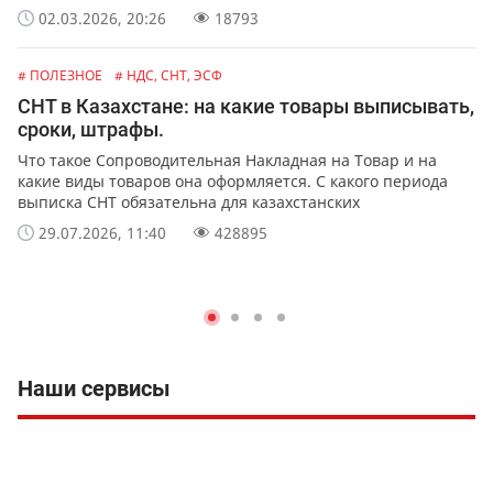
катастрофические последствия превышения оборота и
02.03.2026, 20:26
18793
правила сдачи 910 формы от экспертов Mybuh.kz.
# ПОЛЕЗНОЕ
# НДС, СНТ, ЭСФ
СНТ в Казахстане: на какие товары выписывать,
сроки, штрафы.
Что такое Сопроводительная Накладная на Товар и на
какие виды товаров она оформляется. С какого периода
выписка СНТ обязательна для казахстанских
предпринимателей и организаций. Какая ответственность
29.07.2026, 11:40
428895
предусмотрена за не выписку или ошибки в СНТ.
Наши сервисы