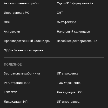
Акт выполненных работ
Сдать 910 форму онлайн
Иностранец в РК
СНТ
ЭСФ
Счёт фактура
Акт сверки
Налоговый календарь
Производственный календарь
Всеобщее декларирование
ЭДО в Бизнес-помощнике
ПОЛЕЗНОЕ
Застраховать работника
ИП упрощенка
Регистрация ТОО
ТОО Упрощенка
ТОО ОУР
Ликвидация ТОО
Ликвидация ИП
ИП иностранец