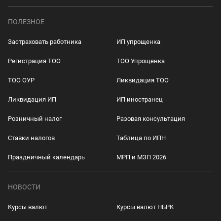
ПОЛЕЗНОЕ
Застраховать работника
ИП упрощенка
Регистрация ТОО
ТОО Упрощенка
ТОО ОУР
Ликвидация ТОО
Ликвидация ИП
ИП иностранец
Розничный налог
Разовая консультация
Ставки налогов
Таблица по ИПН
Праздничный календарь
МРП и МЗП 2026
НОВОСТИ
Курсы валют
Курсы валют НБРК