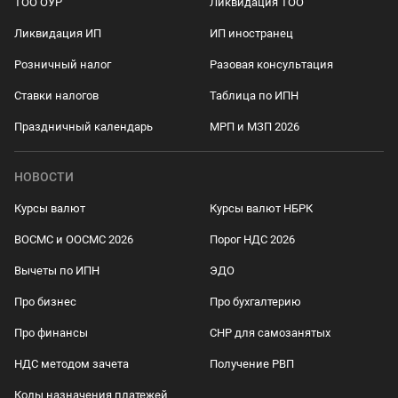
ТОО ОУР
Ликвидация ТОО
Ликвидация ИП
ИП иностранец
Розничный налог
Разовая консультация
Ставки налогов
Таблица по ИПН
Праздничный календарь
МРП и МЗП 2026
НОВОСТИ
Курсы валют
Курсы валют НБРК
ВОСМС и ООСМС 2026
Порог НДС 2026
Вычеты по ИПН
ЭДО
Про бизнес
Про бухгалтерию
Про финансы
СНР для самозанятых
НДС методом зачета
Получение РВП
Коды назначения платежей