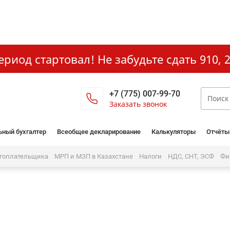
иод стартовал! Не забудьте сдать 910, 2
+7 (775) 007-99-70
Заказать звонок
ьный бухгалтер
Всеобщее декларирование
Калькуляторы
Отчёты
огоплательщика
МРП и МЗП в Казахстане
Налоги
НДС, СНТ, ЭСФ
Фи