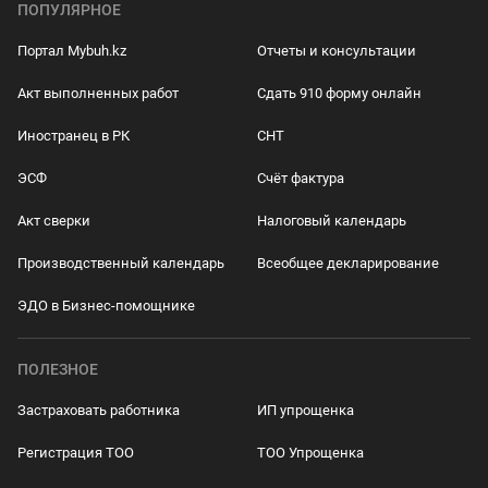
ПОПУЛЯРНОЕ
Портал Mybuh.kz
Отчеты и консультации
Акт выполненных работ
Сдать 910 форму онлайн
Иностранец в РК
СНТ
ЭСФ
Счёт фактура
Акт сверки
Налоговый календарь
Производственный календарь
Всеобщее декларирование
ЭДО в Бизнес-помощнике
ПОЛЕЗНОЕ
Застраховать работника
ИП упрощенка
Регистрация ТОО
ТОО Упрощенка