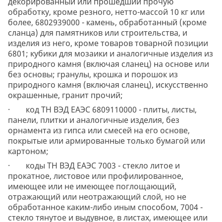
декорированный или прошедший прочую
обработку, кроме резного, нетто-массой 10 кг или
более, 6802939000 - камень, обработанный (кроме
сланца) для памятников или строительства, и
изделия из него, кроме товаров товарной позиции
6801; кубики для мозаики и аналогичные изделия из
природного камня (включая сланец) на основе или
без основы; гранулы, крошка и порошок из
природного камня (включая сланец), искусственно
окрашенные, гранит прочий;
· код ТН ВЭД ЕАЭС 6809110000 - плиты, листы,
панели, плитки и аналогичные изделия, без
орнамента из гипса или смесей на его основе,
покрытые или армированные только бумагой или
картоном;
· коды ТН ВЭД ЕАЭС 7003 - стекло литое и
прокатное, листовое или профилированное,
имеющее или не имеющее поглощающий,
отражающий или неотражающий слой, но не
обработанное каким-либо иным способом, 7004 -
стекло тянутое и выдувное, в листах, имеющее или