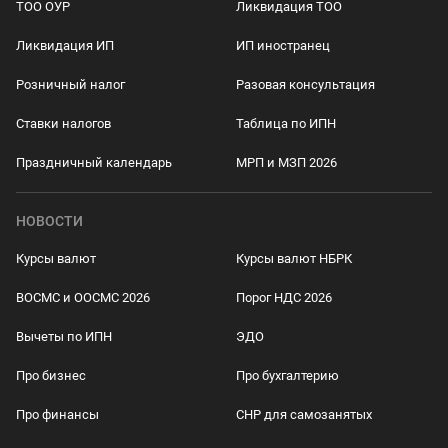
ТОО ОУР
Ликвидация ТОО
Ликвидация ИП
ИП иностранец
Розничный налог
Разовая консультация
Ставки налогов
Таблица по ИПН
Праздничный календарь
МРП и МЗП 2026
НОВОСТИ
Курсы валют
Курсы валют НБРК
ВОСМС и ООСМС 2026
Порог НДС 2026
Вычеты по ИПН
ЭДО
Про бизнес
Про бухгалтерию
Про финансы
СНР для самозанятых