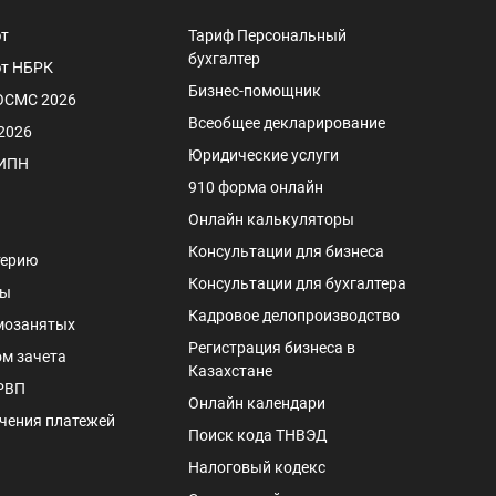
т
Тариф Персональный
бухгалтер
т НБРК
Бизнес-помощник
ОСМС 2026
Всеобщее декларирование
2026
Юридические услуги
 ИПН
910 форма онлайн
Онлайн калькуляторы
Консультации для бизнеса
терию
Консультации для бухгалтера
сы
Кадровое делопроизводство
мозанятых
Регистрация бизнеса в
м зачета
Казахстане
РВП
Онлайн календари
чения платежей
Поиск кода ТНВЭД
Налоговый кодекс