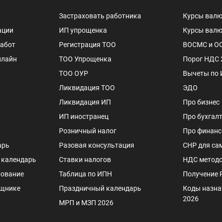
Застраховать работника
Курсы валю
ации
ИП упрощенка
Курсы валю
работ
Регистрация ТОО
ВОСМС и О
нлайн
ТОО Упрощенка
Порог НДС 
ТОО ОУР
Вычеты по
Ликвидация ТОО
ЭДО
Ликвидация ИП
Про бизнес
ИП иностранец
Про бухгал
Розничный налог
Про финан
арь
Разовая консультация
СНР для са
 календарь
Ставки налогов
НДС методо
рование
Таблица по ИПН
Получение 
ощнике
Праздничный календарь
Коды назна
2026
МРП и МЗП 2026