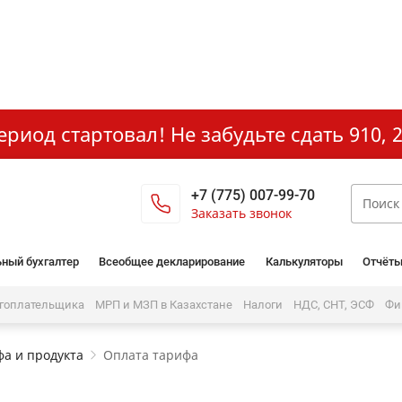
иод стартовал! Не забудьте сдать 910, 2
+7 (775) 007-99-70
Заказать звонок
ный бухгалтер
Всеобщее декларирование
Калькуляторы
Отчёты
огоплательщика
МРП и МЗП в Казахстане
Налоги
НДС, СНТ, ЭСФ
Фи
а и продукта
Оплата тарифа