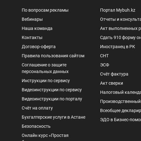
По вопросам рекламы
Портал Mybuh.kz
Вебинары
Отчеты и консульт
Наша команда
Акт выполненных 
Контакты
Сдать 910 форму о
Договор-оферта
Иностранец в РК
Правила пользования сайтом
СНТ
Соглашение о защите
ЭСФ
персональных данных
Счёт фактура
Инструкции по сервису
Акт сверки
Видеоинструкции по сервису
Налоговый календ
Видеоинструкции по порталу
Производственный
Счёт на оплату
Всеобщее деклари
Бухгалтерские услуги в Астане
ЭДО в Бизнес-пом
Безопасность
Онлайн курс «Простая