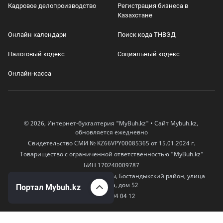
Кадровое делопроизводство
Регистрация бизнеса в
Казахстане
Онлайн календари
Поиск кода ТНВЭД
Налоговый кодекс
Социальный кодекс
Онлайн-касса
© 2026, Интернет-бухгалтерия "MyBuh.kz" • Сайт Mybuh.kz,
обновляется ежедневно
Свидетельство СМИ № KZ66VPY00085365 от 15.01.2024 г.
Товарищество с ограниченной ответственностью "MyBuh.kz"
БИН 170240009787
050000, Казахстан, город Алматы, Бостандыкский район, улица
Егизбаева, дом 52
Портал Mybuh.kz
+7 777 504 04 12