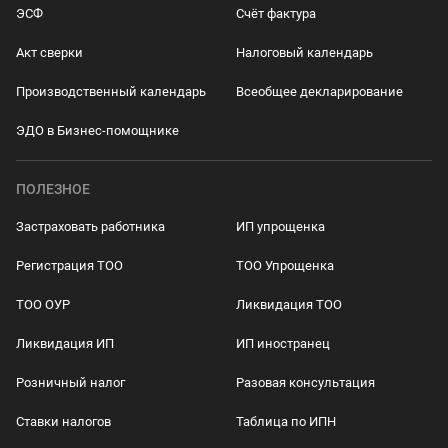
ЭСФ
Счёт фактура
Акт сверки
Налоговый календарь
Производственный календарь
Всеобщее декларирование
ЭДО в Бизнес-помощнике
ПОЛЕЗНОЕ
Застраховать работника
ИП упрощенка
Регистрация ТОО
ТОО Упрощенка
ТОО ОУР
Ликвидация ТОО
Ликвидация ИП
ИП иностранец
Розничный налог
Разовая консультация
Ставки налогов
Таблица по ИПН