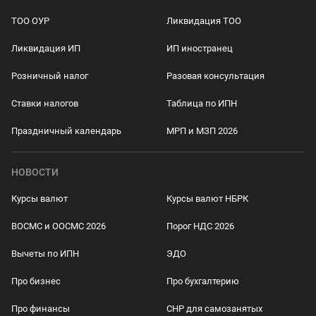
ТОО ОУР
Ликвидация ТОО
Ликвидация ИП
ИП иностранец
Розничный налог
Разовая консультация
Ставки налогов
Таблица по ИПН
Праздничный календарь
МРП и МЗП 2026
НОВОСТИ
Курсы валют
Курсы валют НБРК
ВОСМС и ООСМС 2026
Порог НДС 2026
Вычеты по ИПН
ЭДО
Про бизнес
Про бухгалтерию
Про финансы
СНР для самозанятых