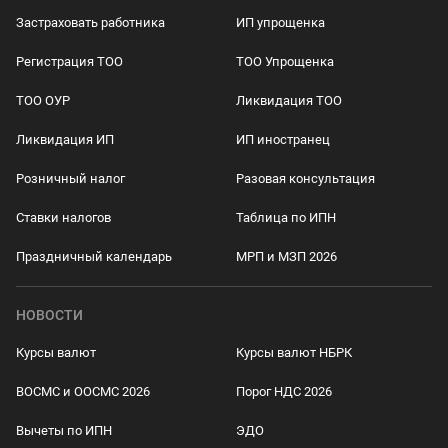
Застраховать работника
ИП упрощенка
Регистрация ТОО
ТОО Упрощенка
ТОО ОУР
Ликвидация ТОО
Ликвидация ИП
ИП иностранец
Розничный налог
Разовая консультация
Ставки налогов
Таблица по ИПН
Праздничный календарь
МРП и МЗП 2026
НОВОСТИ
Курсы валют
Курсы валют НБРК
ВОСМС и ООСМС 2026
Порог НДС 2026
Вычеты по ИПН
ЭДО