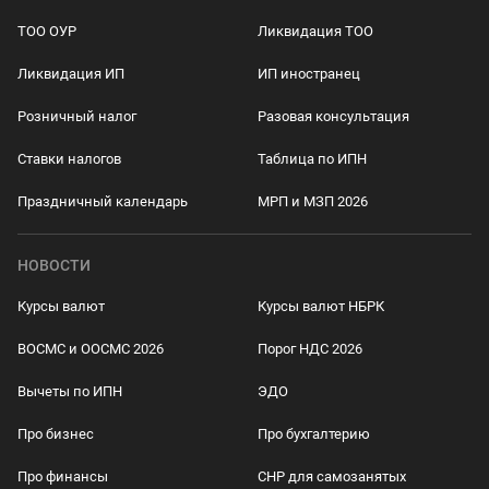
ТОО ОУР
Ликвидация ТОО
Ликвидация ИП
ИП иностранец
Розничный налог
Разовая консультация
Ставки налогов
Таблица по ИПН
Праздничный календарь
МРП и МЗП 2026
НОВОСТИ
Курсы валют
Курсы валют НБРК
ВОСМС и ООСМС 2026
Порог НДС 2026
Вычеты по ИПН
ЭДО
Про бизнес
Про бухгалтерию
Про финансы
СНР для самозанятых