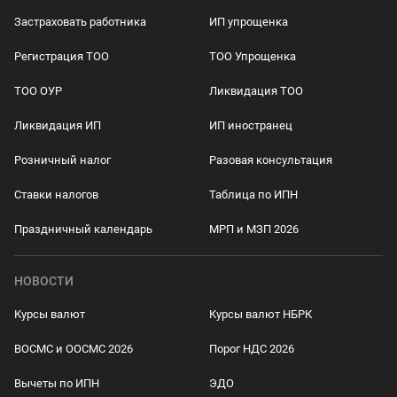
Застраховать работника
ИП упрощенка
Регистрация ТОО
ТОО Упрощенка
ТОО ОУР
Ликвидация ТОО
Ликвидация ИП
ИП иностранец
Розничный налог
Разовая консультация
Ставки налогов
Таблица по ИПН
Праздничный календарь
МРП и МЗП 2026
НОВОСТИ
Курсы валют
Курсы валют НБРК
ВОСМС и ООСМС 2026
Порог НДС 2026
Вычеты по ИПН
ЭДО