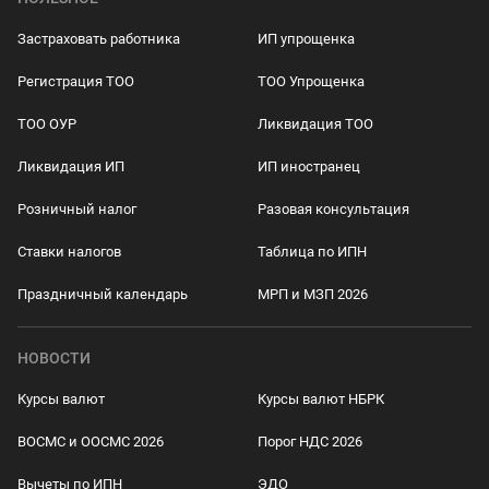
Застраховать работника
ИП упрощенка
Регистрация ТОО
ТОО Упрощенка
ТОО ОУР
Ликвидация ТОО
Ликвидация ИП
ИП иностранец
Розничный налог
Разовая консультация
Ставки налогов
Таблица по ИПН
Праздничный календарь
МРП и МЗП 2026
НОВОСТИ
Курсы валют
Курсы валют НБРК
ВОСМС и ООСМС 2026
Порог НДС 2026
Вычеты по ИПН
ЭДО