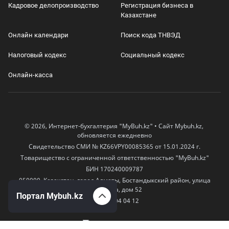
Кадровое делопроизводство
Регистрация бизнеса в
Казахстане
Онлайн календари
Поиск кода ТНВЭД
Налоговый кодекс
Социальный кодекс
Онлайн-касса
© 2026, Интернет-бухгалтерия "MyBuh.kz" • Сайт Mybuh.kz,
обновляется ежедневно
Свидетельство СМИ № KZ66VPY00085365 от 15.01.2024 г.
Товарищество с ограниченной ответственностью "MyBuh.kz"
БИН 170240009787
050000, Казахстан, город Алматы, Бостандыкский район, улица
Егизбаева, дом 52
Портал Mybuh.kz
+7 777 504 04 12