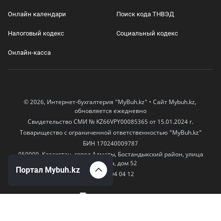
Онлайн календари
Поиск кода ТНВЭД
Налоговый кодекс
Социальный кодекс
Онлайн-касса
© 2026, Интернет-бухгалтерия "MyBuh.kz" • Сайт Mybuh.kz,
обновляется ежедневно
Свидетельство СМИ № KZ66VPY00085365 от 15.01.2024 г.
Товарищество с ограниченной ответственностью "MyBuh.kz"
БИН 170240009787
050000, Казахстан, город Алматы, Бостандыкский район, улица
Егизбаева, дом 52
Портал Mybuh.kz
+7 777 504 04 12