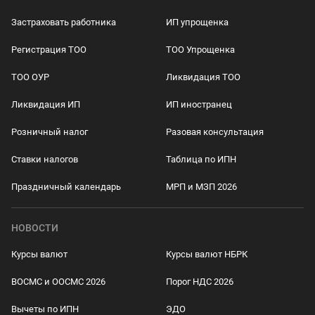
Застраховать работника
ИП упрощенка
Регистрация ТОО
ТОО Упрощенка
ТОО ОУР
Ликвидация ТОО
Ликвидация ИП
ИП иностранец
Розничный налог
Разовая консультация
Ставки налогов
Таблица по ИПН
Праздничный календарь
МРП и МЗП 2026
НОВОСТИ
Курсы валют
Курсы валют НБРК
ВОСМС и ООСМС 2026
Порог НДС 2026
Вычеты по ИПН
ЭДО