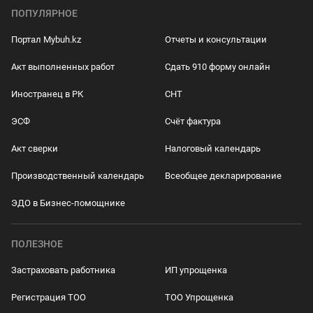
ПОПУЛЯРНОЕ
Портал Mybuh.kz
Отчеты и консультации
Акт выполненных работ
Сдать 910 форму онлайн
Иностранец в РК
СНТ
ЭСФ
Счёт фактура
Акт сверки
Налоговый календарь
Производственный календарь
Всеобщее декларирование
ЭДО в Бизнес-помощнике
ПОЛЕЗНОЕ
Застраховать работника
ИП упрощенка
Регистрация ТОО
ТОО Упрощенка