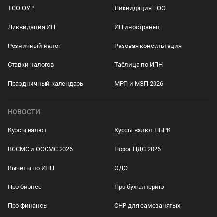
ТОО ОУР
Ликвидация ТОО
Ликвидация ИП
ИП иностранец
Розничный налог
Разовая консультация
Ставки налогов
Таблица по ИПН
Праздничный календарь
МРП и МЗП 2026
НОВОСТИ
Курсы валют
Курсы валют НБРК
ВОСМС и ООСМС 2026
Порог НДС 2026
Вычеты по ИПН
ЭДО
Про бизнес
Про бухгалтерию
Про финансы
СНР для самозанятых