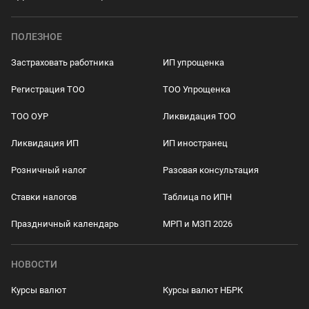
ПОЛЕЗНОЕ
Застраховать работника
ИП упрощенка
Регистрация ТОО
ТОО Упрощенка
ТОО ОУР
Ликвидация ТОО
Ликвидация ИП
ИП иностранец
Розничный налог
Разовая консультация
Ставки налогов
Таблица по ИПН
Праздничный календарь
МРП и МЗП 2026
НОВОСТИ
Курсы валют
Курсы валют НБРК