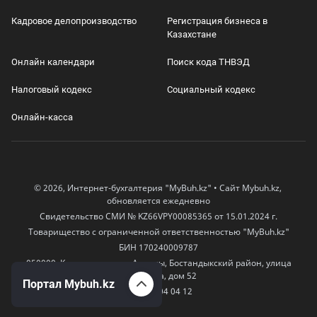
Кадровое делопроизводство
Регистрация бизнеса в
Казахстане
Онлайн календари
Поиск кода ТНВЭД
Налоговый кодекс
Социальный кодекс
Онлайн-касса
© 2026, Интернет-бухгалтерия "MyBuh.kz" • Сайт Mybuh.kz,
обновляется ежедневно
Свидетельство СМИ № KZ66VPY00085365 от 15.01.2024 г.
Товарищество с ограниченной ответственностью "MyBuh.kz"
БИН 170240009787
050000, Казахстан, город Алматы, Бостандыкский район, улица
Егизбаева, дом 52
Портал Mybuh.kz
+7 777 504 04 12