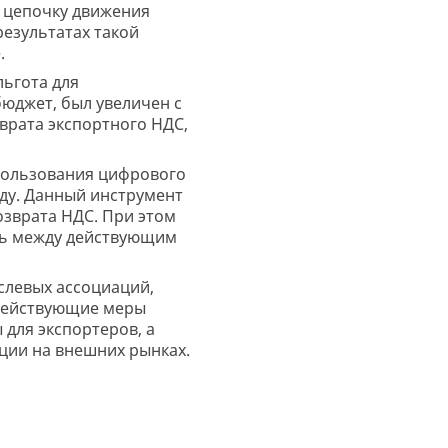
 цепочку движения
результатах такой
.
ьгота для
юджет, был увеличен с
врата экспортного НДС,
пользования цифрового
оду. Данный инструмент
озврата НДС. При этом
ть между действующим
слевых ассоциаций,
 действующие меры
 для экспортеров, а
ции на внешних рынках.