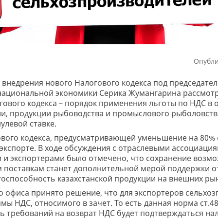
Опубли
 внедрения нового Налогового кодекса под председате
национальной экономики Серика Жумангарина рассмотр
ового кодекса – порядок применения льготы по НДС в
и, продукции рыбоводства и промыслового рыболовств
улевой ставке.
гового кодекса, предусматривающей уменьшение на 80%
 экспорте. В ходе обсуждения с отраслевыми ассоциация
 и экспортерами было отмечено, что сохранение возм
 поставкам станет дополнительной мерой поддержки о
тоспособность казахстанской продукции на внешних рын
о офиса принято решение, что для экспортеров сельхоз
ы НДС, относимого в зачет. То есть данная норма ст.4
ь требований на возврат НДС будет подтверждаться на