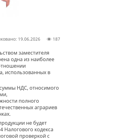
ковано: 19.06.2026
187
льством заместителя
ена одна из наиболее
 отношении
а, использованных в
 суммы НДС, относимого
ми,
ожности полного
течественных аграриев
ках.
продукции не будет
84 Налогового кодекса
логовой проверкой с