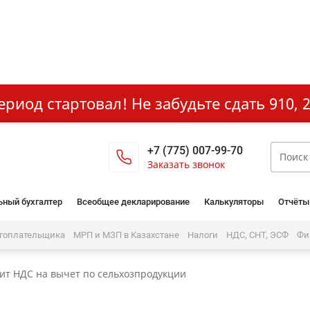
иод стартовал! Не забудьте сдать 910, 2
+7 (775) 007-99-70
Заказать звонок
ьный бухгалтер
Всеобщее декларирование
Калькуляторы
Отчёты
огоплательщика
МРП и МЗП в Казахстане
Налоги
НДС, СНТ, ЭСФ
Фи
ит НДС на вычет по сельхозпродукции