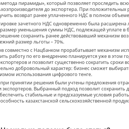
«метода пирамиды», который позволяет проследить всю
льхозпроизводителя до экспортера. При положительных 
учить возврат ранее уплаченного НДС в полном объеме
тировке зачетного НДС одновременно была расширена л
размер уменьшения суммы НДС, подлежащей уплате в б
 решение сохранить ранее действовавший механизм воз
ежний размер льготы – 70%.
ов совместно с Нацбанком прорабатывает механизм ис
ить работу по его внедрению планируется уже в этом г
экспортеров и позволит существенно сократить сроки в
тельно добровольный характер: бизнес сможет выбира
низмом использования цифрового тенге.
 при принятии решения были учтены предложения отра
и экспортеров. Выбранный подход позволит сохранить
обеспечить стабильные и предсказуемые условия работы
особность казахстанской сельскохозяйственной продук