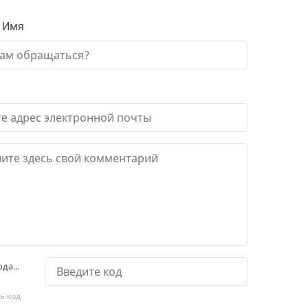
 Имя
да...
ь код