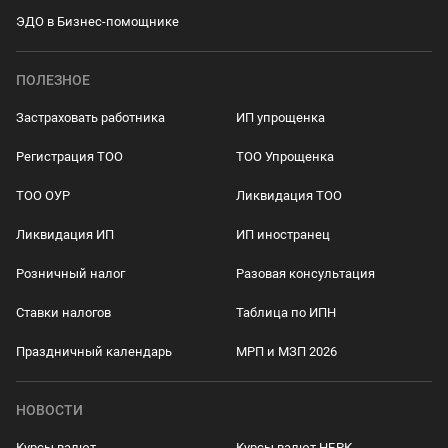
ЭДО в Бизнес-помощнике
ПОЛЕЗНОЕ
Застраховать работника
ИП упрощенка
Регистрация ТОО
ТОО Упрощенка
ТОО ОУР
Ликвидация ТОО
Ликвидация ИП
ИП иностранец
Розничный налог
Разовая консультация
Ставки налогов
Таблица по ИПН
Праздничный календарь
МРП и МЗП 2026
НОВОСТИ
Курсы валют
Курсы валют НБРК