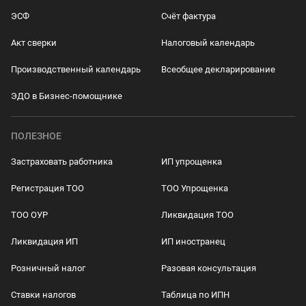
ЭСФ
Счёт фактура
Акт сверки
Налоговый календарь
Производственный календарь
Всеобщее декларирование
ЭДО в Бизнес-помощнике
ПОЛЕЗНОЕ
Застраховать работника
ИП упрощенка
Регистрация ТОО
ТОО Упрощенка
ТОО ОУР
Ликвидация ТОО
Ликвидация ИП
ИП иностранец
Розничный налог
Разовая консультация
Ставки налогов
Таблица по ИПН