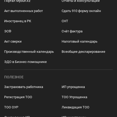
Портал Mybuh.kz
Отчеты и консультации
Акт выполненных работ
Сдать 910 форму онлайн
Иностранец в РК
СНТ
ЭСФ
Счёт фактура
Акт сверки
Налоговый календарь
Производственный календарь
Всеобщее декларирование
ЭДО в Бизнес-помощнике
ПОЛЕЗНОЕ
Застраховать работника
ИП упрощенка
Регистрация ТОО
ТОО Упрощенка
ТОО ОУР
Ликвидация ТОО