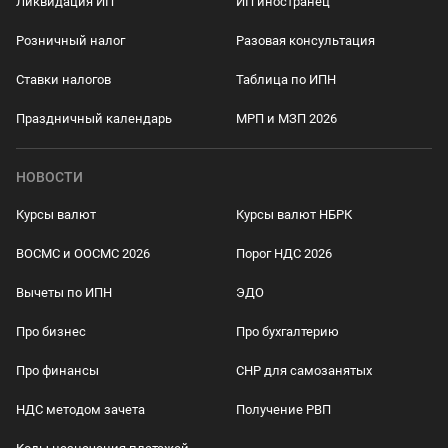
Ликвидация ИП
ИП иностранец
Розничный налог
Разовая консультация
Ставки налогов
Таблица по ИПН
Праздничный календарь
МРП и МЗП 2026
НОВОСТИ
Курсы валют
Курсы валют НБРК
ВОСМС и ООСМС 2026
Порог НДС 2026
Вычеты по ИПН
ЭДО
Про бизнес
Про бухгалтерию
Про финансы
СНР для самозанятых
НДС методом зачета
Получение РВП