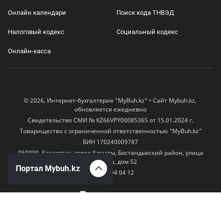
Онлайн календари
Поиск кода ТНВЭД
Налоговый кодекс
Социальный кодекс
Онлайн-касса
© 2026, Интернет-бухгалтерия "MyBuh.kz" • Сайт Mybuh.kz,
обновляется ежедневно
Свидетельство СМИ № KZ66VPY00085365 от 15.01.2024 г.
Товарищество с ограниченной ответственностью "MyBuh.kz"
БИН 170240009787
050000, Казахстан, город Алматы, Бостандыкский район, улица
Егизбаева, дом 52
Портал Mybuh.kz
+7 777 504 04 12