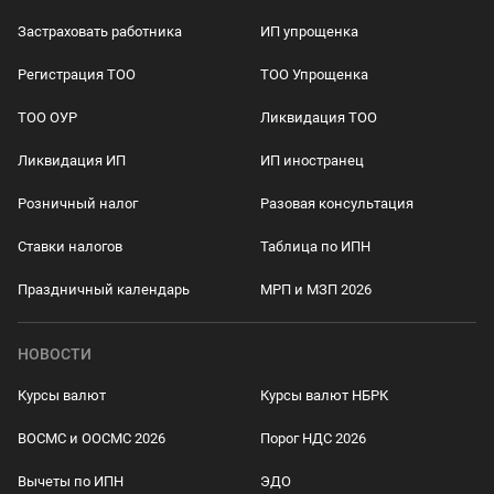
Застраховать работника
ИП упрощенка
Регистрация ТОО
ТОО Упрощенка
ТОО ОУР
Ликвидация ТОО
Ликвидация ИП
ИП иностранец
Розничный налог
Разовая консультация
Ставки налогов
Таблица по ИПН
Праздничный календарь
МРП и МЗП 2026
НОВОСТИ
Курсы валют
Курсы валют НБРК
ВОСМС и ООСМС 2026
Порог НДС 2026
Вычеты по ИПН
ЭДО