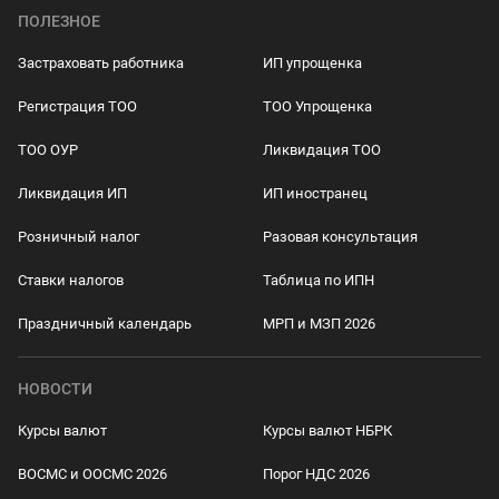
ПОЛЕЗНОЕ
Застраховать работника
ИП упрощенка
Регистрация ТОО
ТОО Упрощенка
ТОО ОУР
Ликвидация ТОО
Ликвидация ИП
ИП иностранец
Розничный налог
Разовая консультация
Ставки налогов
Таблица по ИПН
Праздничный календарь
МРП и МЗП 2026
НОВОСТИ
Курсы валют
Курсы валют НБРК
ВОСМС и ООСМС 2026
Порог НДС 2026