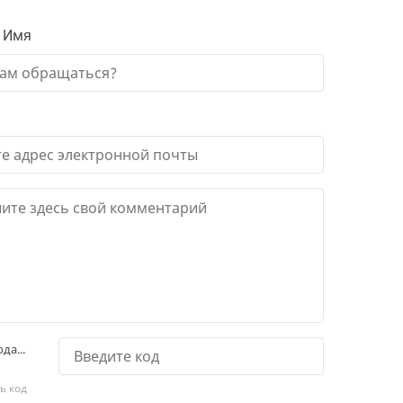
 Имя
да...
ь код