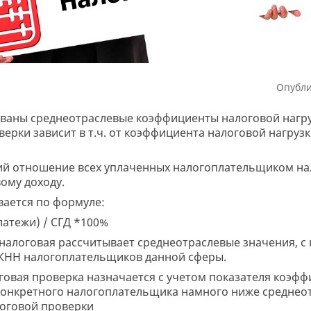
Опубли
ованы среднеотраслевые коэффициенты налоговой нагру
верки зависит в т.ч. от коэффициента налоговой нагру
ий отношение всех уплаченных налогоплательщиком нал
ому доходу.
ается по формуле:
латежи) / СГД *100%
алоговая рассчитывает среднеотраслевые значения, с
КНН налогоплательщиков данной сферы.
алоговая проверка назначается с учетом показателя коэф
 конкретного налогоплательщика намного ниже среднеот
логовой проверки