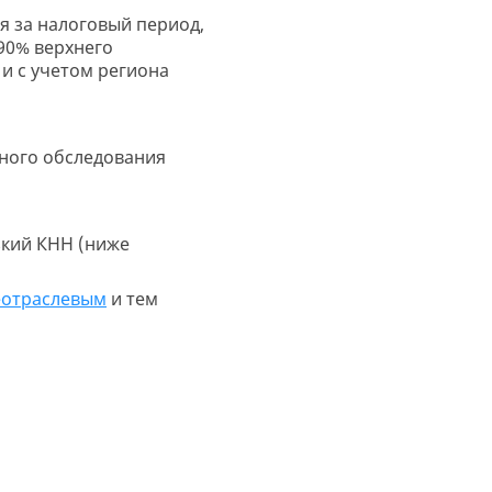
ся за налоговый период,
90% верхнего
и с учетом региона
ного обследования
зкий КНН (ниже
еотраслевым
и тем