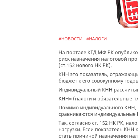
#НОВОСТИ
#НАЛОГИ
На портале КГД МФ РК опублик
риск назначения налоговой про
(ст.152 нового НК РК).
КНН это показатель, отражающ
бюджет к его совокупному годов
Индивидуальный КНН рассчитыв
КНН= (налоги и обязательные п
Помимо индивидуального КНН, н
сравниваются индивидуальные 
Так, согласно ст. 152 НК РК, н
нагрузки. Если показатель КНН
стать причиной назначения на