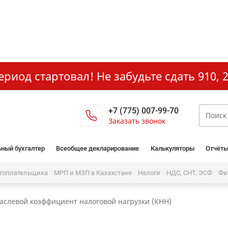
иод стартовал! Не забудьте сдать 910, 2
+7 (775) 007-99-70
Заказать звонок
ный бухгалтер
Всеобщее декларирование
Калькуляторы
Отчёты
огоплательщика
МРП и МЗП в Казахстане
Налоги
НДС, СНТ, ЭСФ
Фи
аслевой коэффициент налоговой нагрузки (КНН)