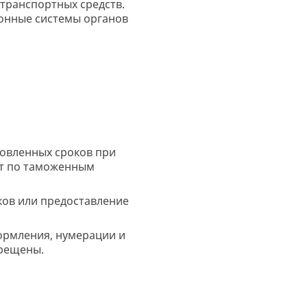
 транспортных средств.
ионные системы органов
новленных сроков при
от по таможенным
ков или предоставление
ормления, нумерации и
прещены.