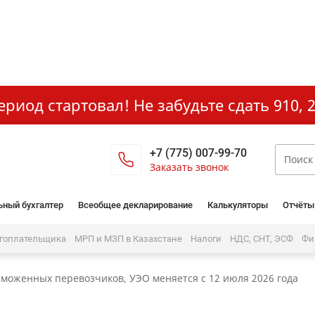
иод стартовал! Не забудьте сдать 910, 2
+7 (775) 007-99-70
Заказать звонок
ьный бухгалтер
Всеобщее декларирование
Калькуляторы
Отчёты
огоплательщика
МРП и МЗП в Казахстане
Налоги
НДС, СНТ, ЭСФ
Фи
аможенных перевозчиков, УЭО меняется с 12 июля 2026 года