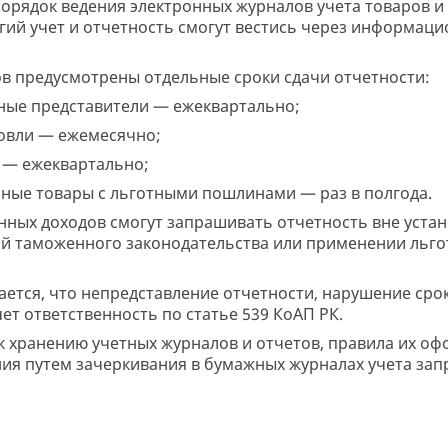
порядок ведения электронных журналов учета товаров и
ий учет и отчетность смогут вестись через информац
ов предусмотрены отдельные сроки сдачи отчетности:
ные представители — ежеквартально;
овли — ежемесячно;
 — ежеквартально;
ные товары с льготными пошлинами — раз в полгода.
енных доходов смогут запрашивать отчетность вне уста
й таможенного законодательства или применении льг
ается, что непредставление отчетности, нарушение сро
т ответственность по статье 539 КоАП РК.
к хранению учетных журналов и отчетов, правила их оф
ия путем зачеркивания в бумажных журналах учета за