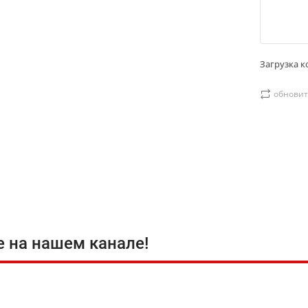
Загрузка ко
обновит
е на нашем канале!