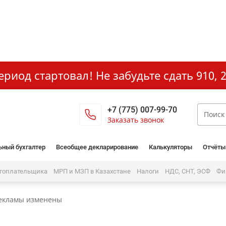
иод стартовал! Не забудьте сдать 910, 2
+7 (775) 007-99-70
Заказать звонок
ьный бухгалтер
Всеобщее декларирование
Калькуляторы
Отчёты
огоплательщика
МРП и МЗП в Казахстане
Налоги
НДС, СНТ, ЭСФ
Фи
екламы изменены