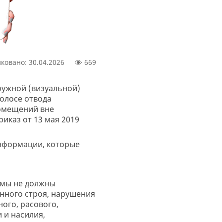
ковано: 30.04.2026
669
ружной (визуальной)
олосе отвода
помещений вне
иказ от 13 мая 2019
нформации, которые
амы не должны
нного строя, нарушения
ого, расового,
 и насилия,