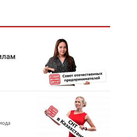
илам
иода