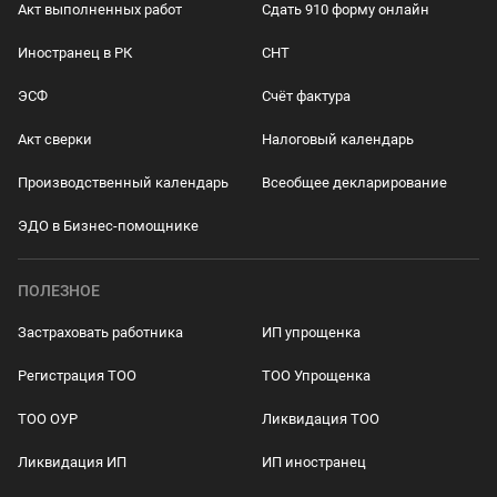
Акт выполненных работ
Сдать 910 форму онлайн
Иностранец в РК
СНТ
ЭСФ
Счёт фактура
Акт сверки
Налоговый календарь
Производственный календарь
Всеобщее декларирование
ЭДО в Бизнес-помощнике
ПОЛЕЗНОЕ
Застраховать работника
ИП упрощенка
Регистрация ТОО
ТОО Упрощенка
ТОО ОУР
Ликвидация ТОО
Ликвидация ИП
ИП иностранец