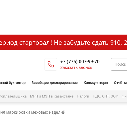
иод стартовал! Не забудьте сдать 910, 2
+7 (775) 007-99-70
Заказать звонок
ьный бухгалтер
Всеобщее декларирование
Калькуляторы
Отчёты
огоплательщика
МРП и МЗП в Казахстане
Налоги
НДС, СНТ, ЭСФ
Фи
вил маркировки меховых изделий