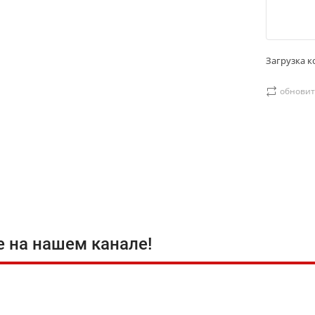
Загрузка ко
обновит
е на нашем канале!