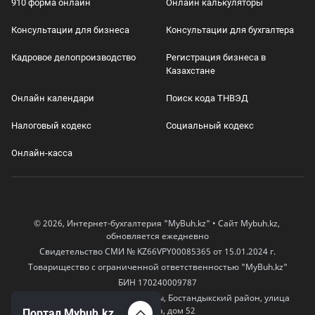
910 форма онлайн
Онлайн калькуляторы
Консультации для бизнеса
Консультации для бухгалтера
Кадровое делопроизводство
Регистрация бизнеса в
Казахстане
Онлайн календари
Поиск кода ТНВЭД
Налоговый кодекс
Социальный кодекс
Онлайн-касса
© 2026, Интернет-бухгалтерия "MyBuh.kz" • Сайт Mybuh.kz,
обновляется ежедневно
Свидетельство СМИ № KZ66VPY00085365 от 15.01.2024 г.
Товарищество с ограниченной ответственностью "MyBuh.kz"
БИН 170240009787
050000, Казахстан, город Алматы, Бостандыкский район, улица
Егизбаева, дом 52
Портал Mybuh.kz