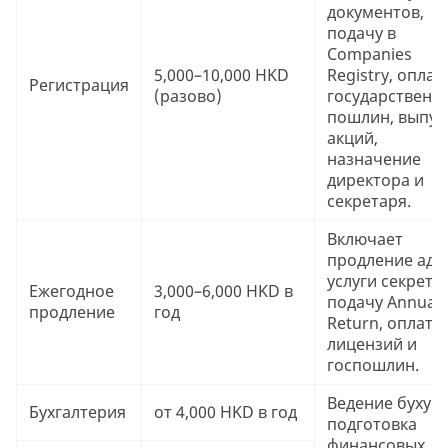
документов,
подачу в
Companies
5,000–10,000 HKD
Registry, оплат
Регистрация
(разово)
государственн
пошлин, выпус
акций,
назначение
директора и
секретаря.
Включает
продление адр
услуги секрета
Ежегодное
3,000–6,000 HKD в
подачу Annual
продление
год
Return, оплату
лицензий и
госпошлин.
Ведение бухуче
Бухгалтерия
от 4,000 HKD в год
подготовка
финансовых