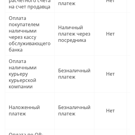
расчетного счета
Нет
платеж
в
на счет продавца
Оплата
Ч
покупателем
Наличный
в
наличными
платеж через
Нет
(
через кассу
посредника
п
обслуживающего
б
банка
Оплата
Ч
наличными
в
Безналичный
курьеру
Нет
в
платеж
курьерской
к
компании
к
Ч
в
Наложенный
Безналичный
Нет
(
платеж
платеж
п
ч
Оплата по QR-
Ч