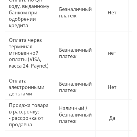
коду, выданному
в
Безналичный
банком при
Нет
(
платеж
одобрении
п
кредита
в
Ч
Оплата через
в
терминал
Безналичный
в
мгновенной
нет
платеж
т
оплаты (VISA,
м
касса 24, Paynet)
о
Оплата
Безналичный
Ч
электронными
Нет
платеж
в
деньгами
Продажа товара
Ч
Наличный /
в рассрочку:
з
безналичный
- рассрочка от
Да
п
платеж
продавца
о
Ч