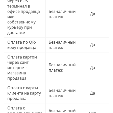
через POS-
терминал в
офисе продавца
Безналичный
Да
Ч
или
платеж
собственному
курьеру при
доставке
Оплата по QR-
Безналичный
Да
Ч
коду продавца
платеж
Оплата картой
через сайт
Безналичный
интернет-
Да
Ч
платеж
магазина
продавца
Оплата с карты
Безналичный
клиента на карту
Да
Ч
платеж
продавца
Оплата с
Безналичный
Ч