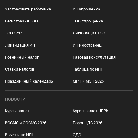
Застраховать работника
ИП упрощенка
Регистрация ТОО
ТОО Упрощенка
ТОО ОУР
Ликвидация ТОО
Ликвидация ИП
ИП иностранец
Розничный налог
Разовая консультация
Ставки налогов
Таблица по ИПН
Праздничный календарь
МРП и МЗП 2026
НОВОСТИ
Курсы валют
Курсы валют НБРК
ВОСМС и ООСМС 2026
Порог НДС 2026
Вычеты по ИПН
ЭДО