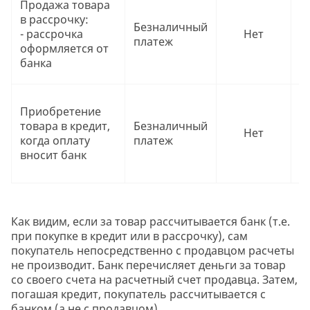
Продажа товара
вы
в рассрочку:
Безналичный
р
- рассрочка
Нет
платеж
т
оформляется от
п
банка
б
Ч
Приобретение
вы
товара в кредит,
Безналичный
р
Нет
когда оплату
платеж
т
вносит банк
п
б
Как видим, если за товар рассчитывается банк (т.е.
при покупке в кредит или в рассрочку), сам
покупатель непосредственно с продавцом расчеты
не производит. Банк перечисляет деньги за товар
со своего счета на расчетный счет продавца. Затем,
погашая кредит, покупатель рассчитывается с
банком (а не с продавцом).