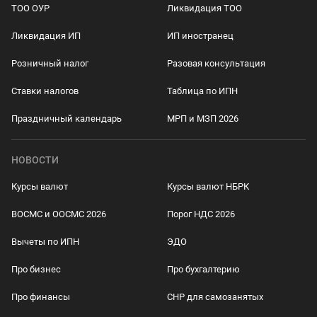
ТОО ОУР
Ликвидация ТОО
Ликвидация ИП
ИП иностранец
Розничный налог
Разовая консультация
Ставки налогов
Таблица по ИПН
Праздничный календарь
МРП и МЗП 2026
НОВОСТИ
Курсы валют
Курсы валют НБРК
ВОСМС и ООСМС 2026
Порог НДС 2026
Вычеты по ИПН
ЭДО
Про бизнес
Про бухгалтерию
Про финансы
СНР для самозанятых