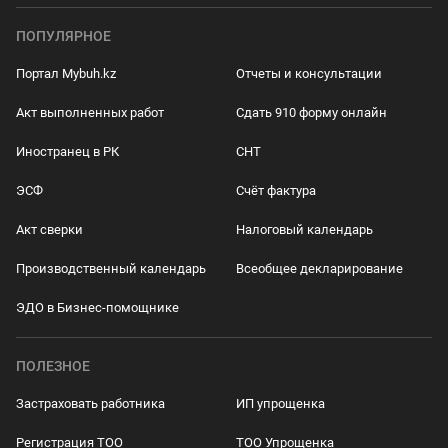
ПОПУЛЯРНОЕ
Портал Mybuh.kz
Отчеты и консультации
Акт выполненных работ
Сдать 910 форму онлайн
Иностранец в РК
СНТ
ЭСФ
Счёт фактура
Акт сверки
Налоговый календарь
Производственный календарь
Всеобщее декларирование
ЭДО в Бизнес-помощнике
ПОЛЕЗНОЕ
Застраховать работника
ИП упрощенка
Регистрация ТОО
ТОО Упрощенка