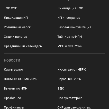
ТОО ОУР
Ликвидация ТОО
Ликвидация ИП
ИП иностранец
Розничный налог
Разовая консультация
Ставки налогов
Таблица по ИПН
Праздничный календарь
МРП и МЗП 2026
НОВОСТИ
Курсы валют
Курсы валют НБРК
ВОСМС и ООСМС 2026
Порог НДС 2026
Вычеты по ИПН
ЭДО
Про бизнес
Про бухгалтерию
Про финансы
СНР для самозанятых