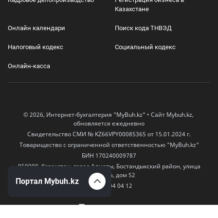
Казахстане
Онлайн календари
Поиск кода ТНВЭД
Налоговый кодекс
Социальный кодекс
Онлайн-касса
© 2026, Интернет-бухгалтерия "MyBuh.kz" • Сайт Mybuh.kz,
обновляется ежедневно
Свидетельство СМИ № KZ66VPY00085365 от 15.01.2024 г.
Товарищество с ограниченной ответственностью "MyBuh.kz"
БИН 170240009787
050000, Казахстан, город Алматы, Бостандыкский район, улица
Егизбаева, дом 52
Портал Mybuh.kz
+7 777 504 04 12