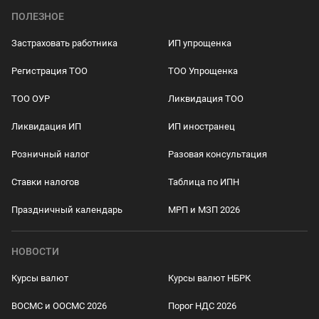
ПОЛЕЗНОЕ
Застраховать работника
ИП упрощенка
Регистрация ТОО
ТОО Упрощенка
ТОО ОУР
Ликвидация ТОО
Ликвидация ИП
ИП иностранец
Розничный налог
Разовая консультация
Ставки налогов
Таблица по ИПН
Праздничный календарь
МРП и МЗП 2026
НОВОСТИ
Курсы валют
Курсы валют НБРК
ВОСМС и ООСМС 2026
Порог НДС 2026