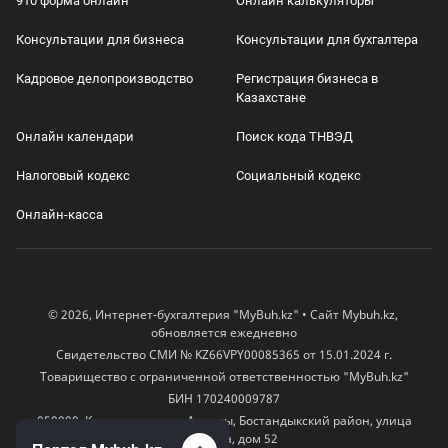
910 форма онлайн
Онлайн калькуляторы
Консультации для бизнеса
Консультации для бухгалтера
Кадровое делопроизводство
Регистрация бизнеса в
Казахстане
Онлайн календари
Поиск кода ТНВЭД
Налоговый кодекс
Социальный кодекс
Онлайн-касса
© 2026, Интернет-бухгалтерия "MyBuh.kz" • Сайт Mybuh.kz,
обновляется ежедневно
Свидетельство СМИ № KZ66VPY00085365 от 15.01.2024 г.
Товарищество с ограниченной ответственностью "MyBuh.kz"
БИН 170240009787
050000, Казахстан, город Алматы, Бостандыкский район, улица
Егизбаева, дом 52