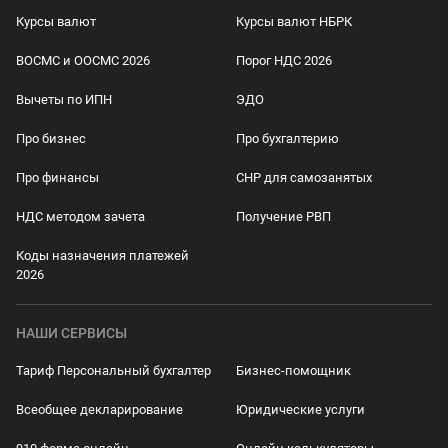
Курсы валют
Курсы валют НБРК
ВОСМС и ООСМС 2026
Порог НДС 2026
Вычеты по ИПН
ЭДО
Про бизнес
Про бухгалтерию
Про финансы
СНР для самозанятых
НДС методом зачета
Получение РВП
Коды назначения платежей
2026
НАШИ СЕРВИСЫ
Тариф Персональный бухгалтер
Бизнес-помощник
Всеобщее декларирование
Юридические услуги